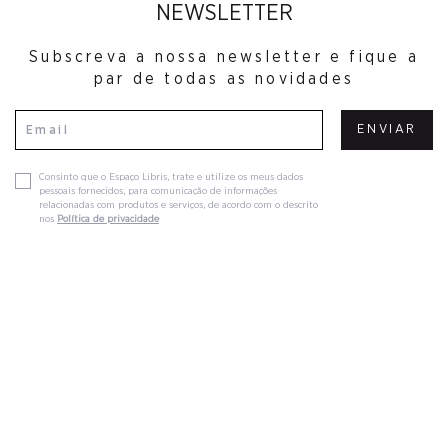
NEWSLETTER
Subscreva a nossa newsletter e fique a
par de todas as novidades
ENVIAR
Consinto que o Espaço Libris, trate e utilize os meus dados
pessoais fornecidos, para comunicação de informações
relacionadas com produtos e serviços, de acordo com o descrito
nos
Política de privacidade