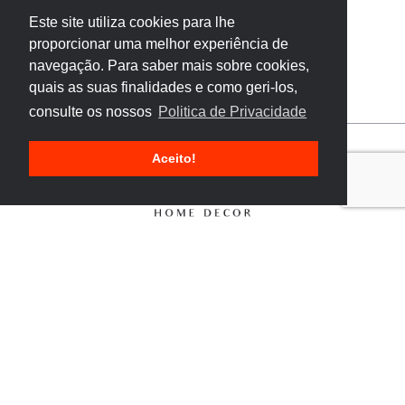
Este site utiliza cookies para lhe
proporcionar uma melhor experiência de
navegação. Para saber mais sobre cookies,
quais as suas finalidades e como geri-los,
consulte os nossos
Politica de Privacidade
Aceito!
Livro de Reclamações
Política de Privacidade
Condições Gerais de Venda
Condições Gerais de Venda Online
FAQs
Projetos cofinanciados pela UE